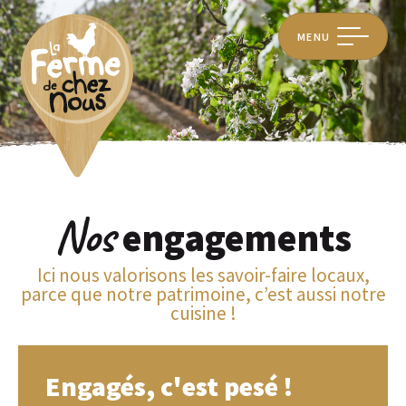
MENU
Nos
engagements
Ici nous valorisons les savoir-faire locaux,
parce que notre patrimoine, c’est aussi notre
cuisine !
Engagés, c'est pesé !